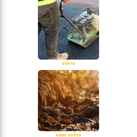
voirie
eaux usées