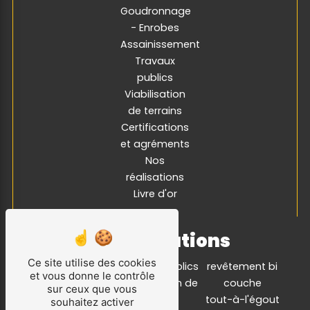
Goudronnage
- Enrobes
Assainissement
Travaux
publics
Viabilisation
de terrains
Certifications
et agréments
Nos
réalisations
Livre d'or
Nos prestations
Ce site utilise des cookies
voirie
travaux publics
revêtement bi
et vous donne le contrôle
eaux usées
viabilisation de
couche
sur ceux que vous
réseaux divers
terrain
tout-à-l'égout
souhaitez activer