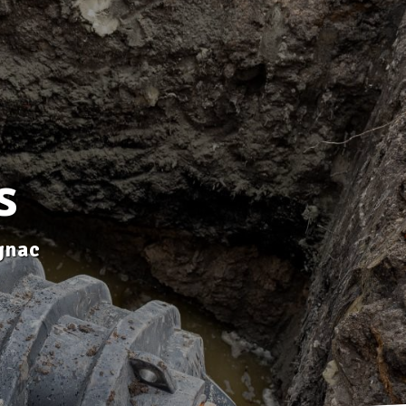
s
gnac