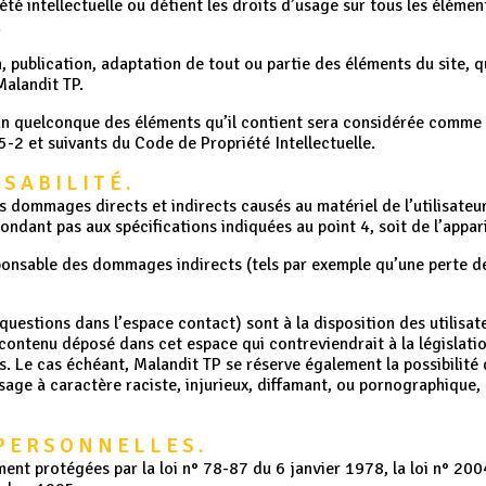
été intellectuelle ou détient les droits d’usage sur tous les élémen
.
 publication, adaptation de tout ou partie des éléments du site, qu
Malandit TP.
’un quelconque des éléments qu’il contient sera considérée comme 
-2 et suivants du Code de Propriété Intellectuelle.
NSABILITÉ.
dommages directs et indirects causés au matériel de l’utilisateur, 
épondant pas aux spécifications indiquées au point 4, soit de l’appa
onsable des dommages indirects (tels par exemple qu’une perte d
 questions dans l’espace contact) sont à la disposition des utilisat
contenu déposé dans cet espace qui contreviendrait à la législation
s. Le cas échéant, Malandit TP se réserve également la possibilité 
age à caractère raciste, injurieux, diffamant, ou pornographique, qu
 PERSONNELLES.
nt protégées par la loi n° 78-87 du 6 janvier 1978, la loi n° 200