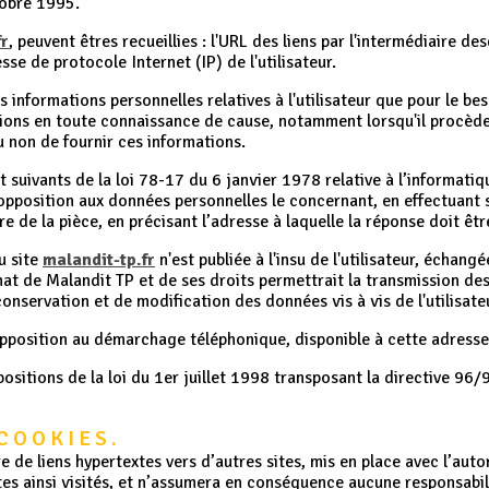
tobre 1995.
fr
, peuvent êtres recueillies : l'URL des liens par l'intermédiaire de
resse de protocole Internet (IP) de l'utilisateur.
 informations personnelles relatives à l'utilisateur que pour le bes
ations en toute connaissance de cause, notamment lorsqu'il procède p
u non de fournir ces informations.
uivants de la loi 78-17 du 6 janvier 1978 relative à l’informatique,
d’opposition aux données personnelles le concernant, en effectuan
ire de la pièce, en précisant l’adresse à laquelle la réponse doit êt
u site
malandit-tp.fr
n'est publiée à l'insu de l'utilisateur, échan
at de Malandit TP et de ses droits permettrait la transmission des
onservation et de modification des données vis à vis de l'utilisate
d'opposition au démarchage téléphonique, disponible à cette adress
sitions de la loi du 1er juillet 1998 transposant la directive 96/
 COOKIES.
 de liens hypertextes vers d’autres sites, mis en place avec l’aut
sites ainsi visités, et n’assumera en conséquence aucune responsabili