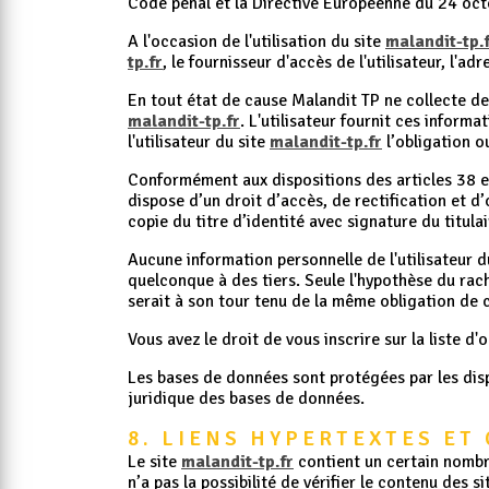
Code pénal et la Directive Européenne du 24 oc
A l'occasion de l'utilisation du site
malandit-tp.
tp.fr
, le fournisseur d'accès de l'utilisateur, l'ad
En tout état de cause Malandit TP ne collecte des
malandit-tp.fr
. L'utilisateur fournit ces inform
l'utilisateur du site
malandit-tp.fr
l’obligation o
Conformément aux dispositions des articles 38 et s
dispose d’un droit d’accès, de rectification et 
copie du titre d’identité avec signature du titula
Aucune information personnelle de l'utilisateur d
quelconque à des tiers. Seule l'hypothèse du rach
serait à son tour tenu de la même obligation de c
Vous avez le droit de vous inscrire sur la liste 
Les bases de données sont protégées par les dispo
juridique des bases de données.
8. LIENS HYPERTEXTES ET
Le site
malandit-tp.fr
contient un certain nombre
n’a pas la possibilité de vérifier le contenu des 