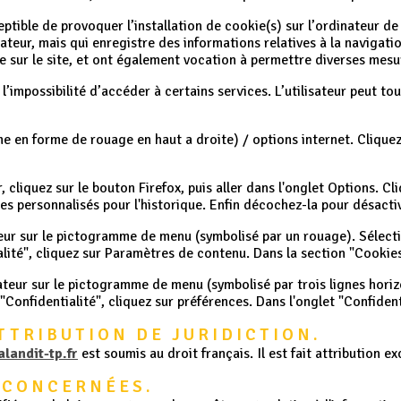
ptible de provoquer l’installation de cookie(s) sur l’ordinateur de l
lisateur, mais qui enregistre des informations relatives à la navigat
ure sur le site, et ont également vocation à permettre diverses mes
 l’impossibilité d’accéder à certains services. L’utilisateur peut t
e en forme de rouage en haut a droite) / options internet. Cliquez
, cliquez sur le bouton Firefox, puis aller dans l'onglet Options. Cl
res personnalisés pour l'historique. Enfin décochez-la pour désacti
teur sur le pictogramme de menu (symbolisé par un rouage). Sélecti
lité", cliquez sur Paramètres de contenu. Dans la section "Cookies
teur sur le pictogramme de menu (symbolisé par trois lignes horiz
"Confidentialité", cliquez sur préférences. Dans l'onglet "Confiden
ATTRIBUTION DE JURIDICTION.
landit-tp.fr
est soumis au droit français. Il est fait attribution e
S CONCERNÉES.