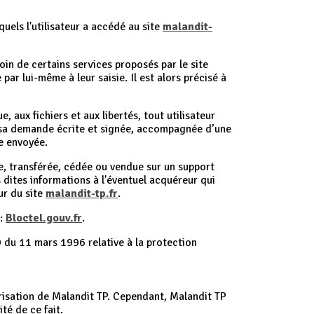
squels l'utilisateur a accédé au site
malandit-
oin de certains services proposés par le site
ar lui-même à leur saisie. Il est alors précisé à
 aux fichiers et aux libertés, tout utilisateur
t sa demande écrite et signée, accompagnée d’une
re envoyée.
gée, transférée, cédée ou vendue sur un support
 dites informations à l'éventuel acquéreur qui
ur du site
malandit-tp.fr
.
e:
Bloctel.gouv.fr
.
9 du 11 mars 1996 relative à la protection
orisation de Malandit TP. Cependant, Malandit TP
té de ce fait.